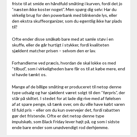
friste til at smide en håndfuld småting i kurven, fordi det jo
“næsten ikke koster noget”. Men spørg dig selv: Har du
virkelig brug for den powerbank med blinkende lys, eller
den ekstra skuffeorganizer, som du egentlig ikke har plads
til?
Ofte ender disse småkøb bare med at samle støv i en
skuffe, eller de går hurtigt i stykker, fordi kvaliteten
sjældent matcher prisen – selvom den er lav.
Forhandlerne ved præcis, hvordan de skal lokke os med
“tilbud”, som i virkeligheden bare får os til at købe mere, end
vi havde tænkt os.
Mange af de billige småting er produceret til netop denne
type udsalg og har sjældent været solgt til den “førpris”, der
står på skiltet. I stedet for at lade dig rive med af følelsen
af at spare penge, så tænk over, om du ville have købt varen
til fuld pris – eller om du kun overvejer det, fordi rabatten
gør det fristende. Ofte er det netop denne type
impulskøb, som Black Friday lever højt på, og som i sidste
ende bare ender som unødvendigt rod derhjemme.