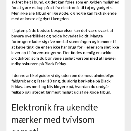
skåret helt i bund, og det kan føles som en gylden mulighed
for at gøre et kup på alt fra elektronik til tøj og gadgets.
Men ikke alle tilbud er lige gode, og nogle kan faktisk ende
med at koste dig dyrt i længden.
I jagten på de bedste besparelser kan det være svært at
bevare overblikket og holde hovedet koldt. Mange
forbrugere lader sig rive med af stemningen og kommer til
at købe ting, de enten ikke har brug for – eller som slet ikke
lever op til forventningerne. Der findes nemlig en række
produkter, som du bør være særligt varsom med at lægge i
indkøbskurven på Black Friday.
I denne artikel guider vi dig uden om de mest almindelige
faldgruber og lister 10 ting, du aldrig bør købe på Black
Friday. Læs med, og bliv klogere på, hvordan du undgår
fejlkøb og i stedet får mest muligt ud af de gode tilbud.
Elektronik fra ukendte
mærker med tvivlsom