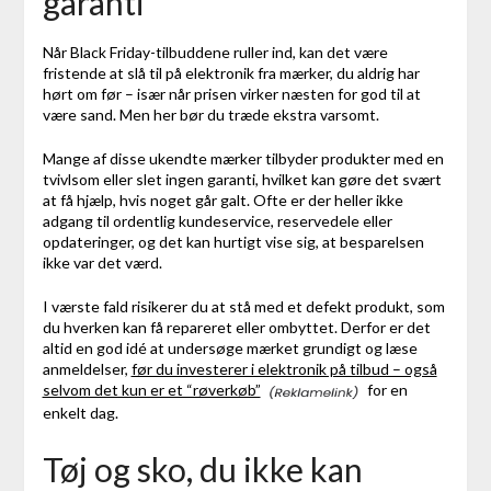
garanti
Når Black Friday-tilbuddene ruller ind, kan det være
fristende at slå til på elektronik fra mærker, du aldrig har
hørt om før – især når prisen virker næsten for god til at
være sand. Men her bør du træde ekstra varsomt.
Mange af disse ukendte mærker tilbyder produkter med en
tvivlsom eller slet ingen garanti, hvilket kan gøre det svært
at få hjælp, hvis noget går galt. Ofte er der heller ikke
adgang til ordentlig kundeservice, reservedele eller
opdateringer, og det kan hurtigt vise sig, at besparelsen
ikke var det værd.
I værste fald risikerer du at stå med et defekt produkt, som
du hverken kan få repareret eller ombyttet. Derfor er det
altid en god idé at undersøge mærket grundigt og læse
anmeldelser,
før du investerer i elektronik på tilbud – også
selvom det kun er et “røverkøb”
for en
enkelt dag.
Tøj og sko, du ikke kan