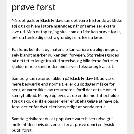
prøve først
Når det gælder Black Friday, kan det være fristende at klikke
tøj og sko hjem i store mængder, når priserne ser ekstra
lave ud. Men netop tøj og sko, som du ikke kan prøve først,
bør du tænke dig ekstra grundigt om, før du køber.
Pasform, komfort og materiale kan variere utroligt meget,
selv blandt mærker du kender i forvejen. Størrelsesguides
på nettet er langt fra altid præcise, og billederne fortæller
sjældent hele sandheden om farver, tekstur og kvalitet.
Samtidig kan returpolitikken på Black Friday-tilbud være
mere besværlig end normalt, eller du opdager måske for
sent, at varen ikke kan returneres, fordi der er tale om et
særligt tilbud. Mange oplever, at de ender med at beholde
tøj og sko, der ikke passer eller er ubehagelige at have på,
fordi det er for dyrt eller besværligt at sende retur.
Samtidig risikerer du, at populære varer bliver udsolgt i
mellemtiden, hvis du venter for at prøve dem i en fysisk
butik først.