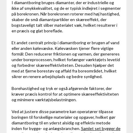
I diamantboring bruges diamanter, der er industrielle og
ikke af smykkekvalitet, og de er typisk indlejret i segmenter
på borekronen. Når borekronen roterer med høj hastighed,
skaber de små diamantpartikler en skæreeffekt, der
bogstaveligt talt sliber materialet væk, hvilket resulterer i
en præcis og glat boreflade.
Et andet centralt princip i diamantboring er brugen af vand
eller anden kølevæske. Kølevæsken tjener flere vigtige
formål: Den reducerer friktionen og varmen, der genereres
under boreprocessen, hvilket forlænger værktøjets levetid
og forbedrer skæreeffektiviteten. Desuden hjælper det
med at fjerne borestøv og affald fra boreområdet, hvilket
sikrer en renere arbejdsplads og bedre synlighed.
Borehastighed og tryk er også afgørende faktorer, der
kræver præcis kontrol for at optimere skæreeffektiviteten
og minimere værktøjsbelastningen.
Ved at justere disse parametre kan operatører tilpasse
boringen til forskellige materialer og opgaver, hvilket gør
diamantboring til en yderst alsidig og effektiv metode
inden for bygge- og anlægsbranchen.
Samlet set bygger de