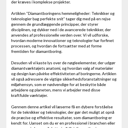
der kræves i komplekse projekter.
Artiklen “Diamantboringens hemmeligheder: Teknikker og
teknologier bag perfekte snit” tager dig med på en rejse
gennem de grundlæggende principper, der styrer
disciplinen, og dykker ned i de avancerede teknikker, der
anvendes af professionelle verden over. Vi vil udforske,
hvordan moderne innovationer og teknologier har forfinet
processen, og hvordan de fortsætter med at forme
fremtiden for diamantboring.
Desuden vil vi kaste lys over de nøgleelementer, der udgør
diamantværktøjets anatomi, og hvordan valg af materialer
og design kan påvirke effektiviteten af boringerne. Artiklen
vil også adressere de vigtige sikkerhedsforanstaltninger og
miljøhensyn, som er nødvendige for at beskytte både
arbejdere og planeten, mens vi arbejder med disse
kraftfulde værktøjer.
Gennem denne artikel vil læserne få en dybere forståelse
for de teknikker og teknologier, der gør det muligt at opnå
de præcise og effektive resultater, som diamantboring er
kendt for. Uanset om du er en professionel i branchen eller