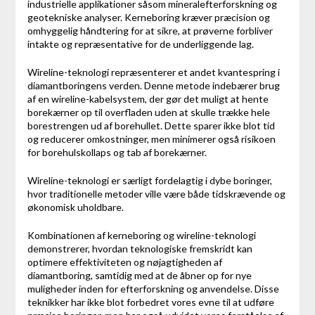
industrielle applikationer såsom mineralefterforskning og
geotekniske analyser. Kerneboring kræver præcision og
omhyggelig håndtering for at sikre, at prøverne forbliver
intakte og repræsentative for de underliggende lag.
Wireline-teknologi repræsenterer et andet kvantespring i
diamantboringens verden. Denne metode indebærer brug
af en wireline-kabelsystem, der gør det muligt at hente
borekærner op til overfladen uden at skulle trække hele
borestrengen ud af borehullet. Dette sparer ikke blot tid
og reducerer omkostninger, men minimerer også risikoen
for borehulskollaps og tab af borekærner.
Wireline-teknologi er særligt fordelagtig i dybe boringer,
hvor traditionelle metoder ville være både tidskrævende og
økonomisk uholdbare.
Kombinationen af kerneboring og wireline-teknologi
demonstrerer, hvordan teknologiske fremskridt kan
optimere effektiviteten og nøjagtigheden af
diamantboring, samtidig med at de åbner op for nye
muligheder inden for efterforskning og anvendelse. Disse
teknikker har ikke blot forbedret vores evne til at udføre