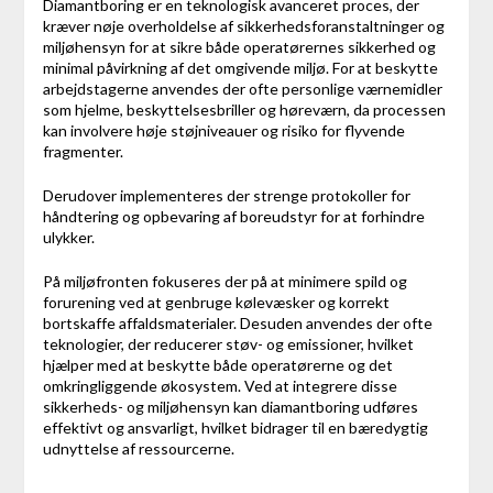
Diamantboring er en teknologisk avanceret proces, der
kræver nøje overholdelse af sikkerhedsforanstaltninger og
miljøhensyn for at sikre både operatørernes sikkerhed og
minimal påvirkning af det omgivende miljø. For at beskytte
arbejdstagerne anvendes der ofte personlige værnemidler
som hjelme, beskyttelsesbriller og høreværn, da processen
kan involvere høje støjniveauer og risiko for flyvende
fragmenter.
Derudover implementeres der strenge protokoller for
håndtering og opbevaring af boreudstyr for at forhindre
ulykker.
På miljøfronten fokuseres der på at minimere spild og
forurening ved at genbruge kølevæsker og korrekt
bortskaffe affaldsmaterialer. Desuden anvendes der ofte
teknologier, der reducerer støv- og emissioner, hvilket
hjælper med at beskytte både operatørerne og det
omkringliggende økosystem. Ved at integrere disse
sikkerheds- og miljøhensyn kan diamantboring udføres
effektivt og ansvarligt, hvilket bidrager til en bæredygtig
udnyttelse af ressourcerne.