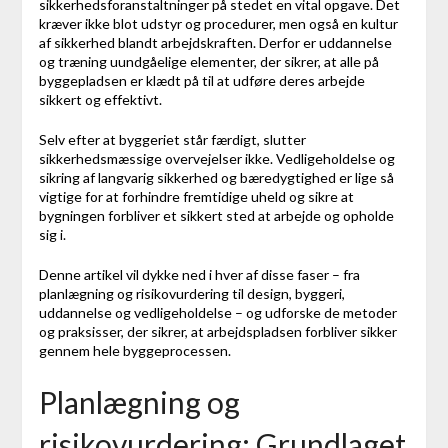
sikkerhedsforanstaltninger på stedet en vital opgave. Det
kræver ikke blot udstyr og procedurer, men også en kultur
af sikkerhed blandt arbejdskraften. Derfor er uddannelse
og træning uundgåelige elementer, der sikrer, at alle på
byggepladsen er klædt på til at udføre deres arbejde
sikkert og effektivt.
Selv efter at byggeriet står færdigt, slutter
sikkerhedsmæssige overvejelser ikke. Vedligeholdelse og
sikring af langvarig sikkerhed og bæredygtighed er lige så
vigtige for at forhindre fremtidige uheld og sikre at
bygningen forbliver et sikkert sted at arbejde og opholde
sig i.
Denne artikel vil dykke ned i hver af disse faser – fra
planlægning og risikovurdering til design, byggeri,
uddannelse og vedligeholdelse – og udforske de metoder
og praksisser, der sikrer, at arbejdspladsen forbliver sikker
gennem hele byggeprocessen.
Planlægning og
risikovurdering: Grundlaget