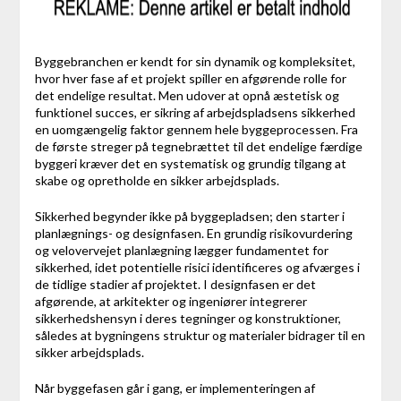
Byggebranchen er kendt for sin dynamik og kompleksitet,
hvor hver fase af et projekt spiller en afgørende rolle for
det endelige resultat. Men udover at opnå æstetisk og
funktionel succes, er sikring af arbejdspladsens sikkerhed
en uomgængelig faktor gennem hele byggeprocessen. Fra
de første streger på tegnebrættet til det endelige færdige
byggeri kræver det en systematisk og grundig tilgang at
skabe og opretholde en sikker arbejdsplads.
Sikkerhed begynder ikke på byggepladsen; den starter i
planlægnings- og designfasen. En grundig risikovurdering
og velovervejet planlægning lægger fundamentet for
sikkerhed, idet potentielle risici identificeres og afværges i
de tidlige stadier af projektet. I designfasen er det
afgørende, at arkitekter og ingeniører integrerer
sikkerhedshensyn i deres tegninger og konstruktioner,
således at bygningens struktur og materialer bidrager til en
sikker arbejdsplads.
Når byggefasen går i gang, er implementeringen af