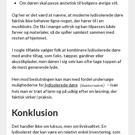
Om døren skal passe æstetisk til boligens øvrige stil.
Og her er det værd at nævne, at moderne lydisolerede døre
faktisk ikke behøver ligne noget, der hører til i en
musikboks. De fås i mange udtryk og kan tilpasses både
farver og materialer, så de spiller sømløst sammen med
resten af hjemmet.
I nogle tilfælde vælger folk at kombinere lydisolerede døre
med andre tiltag, som f.eks. tæpper, gardiner eller
akustikplader, men døren i sig selv kan ofte tage toppen af
de mest generende lyde.
Hen mod beslutningen kan man med fordel undersøge
mulighederne for
lydisolerede døre
– især
hvis man er træt af larm og på udkig efter en løsning, der
faktisk virker i praksis.
Konklusion
Det handler ikke om luksus, men om livskvalitet. En
lydisoleret dør kan være en relativt enkel investering, som