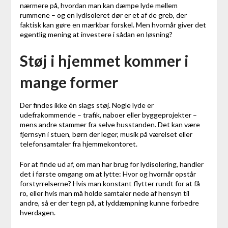
nærmere på, hvordan man kan dæmpe lyde mellem
rummene – og en lydisoleret dør er et af de greb, der
faktisk kan gøre en mærkbar forskel. Men hvornår giver det
egentlig mening at investere i sådan en løsning?
Støj i hjemmet kommer i
mange former
Der findes ikke én slags støj. Nogle lyde er
udefrakommende – trafik, naboer eller byggeprojekter –
mens andre stammer fra selve husstanden. Det kan være
fjernsyn i stuen, børn der leger, musik på værelset eller
telefonsamtaler fra hjemmekontoret.
For at finde ud af, om man har brug for lydisolering, handler
det i første omgang om at lytte: Hvor og hvornår opstår
forstyrrelserne? Hvis man konstant flytter rundt for at få
ro, eller hvis man må holde samtaler nede af hensyn til
andre, så er der tegn på, at lyddæmpning kunne forbedre
hverdagen.