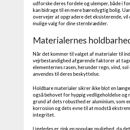
udforske deres fordele og ulemper, både i for
kan bidrage til en mere bæredygtig bolig. Uan
overvejer at opgradere det eksisterende, vil
mulige valg for dine sternbrædder.
Materialernes holdbarhe
Når det kommer til valget af materialer til 
vejrbestandighed afgørende faktorer at tage
elementernes rasen, herunder regn, vind, sol og
anvendes til deres beskyttelse.
Holdbare materialer sikrer ikke blot en læn
også behovet for hyppig vedligeholdelse og r
grund af dets robusthed er aluminium, som e
korrosion og dets evne til at modstå ekstreme
integritet.
Ligeledes er zink en populær mulighed, da d