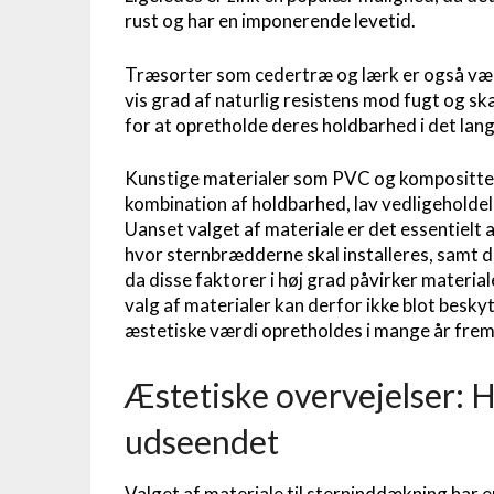
rust og har en imponerende levetid.
Træsorter som cedertræ og lærk er også værd
vis grad af naturlig resistens mod fugt og 
for at opretholde deres holdbarhed i det lang
Kunstige materialer som PVC og kompositter 
kombination af holdbarhed, lav vedligeholde
Uanset valget af materiale er det essentielt 
hvor sternbrædderne skal installeres, samt d
da disse faktorer i høj grad påvirker materia
valg af materialer kan derfor ikke blot besky
æstetiske værdi opretholdes i mange år fre
Æstetiske overvejelser: 
udseendet
Valget af materiale til sterninddækning har e