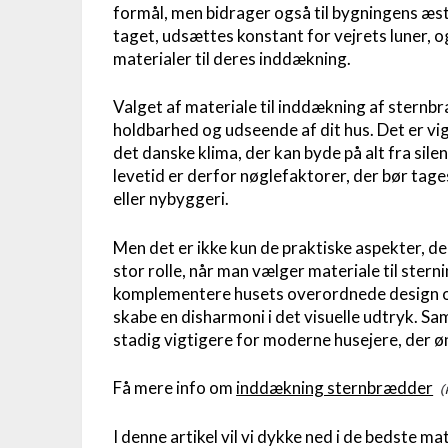
formål, men bidrager også til bygningens æ
taget, udsættes konstant for vejrets luner, o
materialer til deres inddækning.
Valget af materiale til inddækning af sternb
holdbarhed og udseende af dit hus. Det er vig
det danske klima, der kan byde på alt fra sil
levetid er derfor nøglefaktorer, der bør tag
eller nybyggeri.
Men det er ikke kun de praktiske aspekter, de
stor rolle, når man vælger materiale til ster
komplementere husets overordnede design og 
skabe en disharmoni i det visuelle udtryk. Sa
stadig vigtigere for moderne husejere, der ø
Få mere info om
inddækning sternbrædder
I denne artikel vil vi dykke ned i de bedste ma