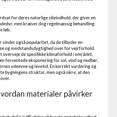
sat for deres naturlige olieindhold, der giver en
skadedyr, men kræver dog regelmæssig behandling
e løb.
vinder også popularitet, da de tilbyder en
lse og modstandsdygtighed over for vejrforhold.
at overveje de specifikke klimaforhold i området,
en forventede eksponering for sol, vind og nedbør,
lernes ydeevne og levetid. En korrekt vurdering og
tte bygningens struktur, men også sikre, at den
mover.
Hvordan materialer påvirker
n betydelig indflydelse på husets æstetiske udtryk.