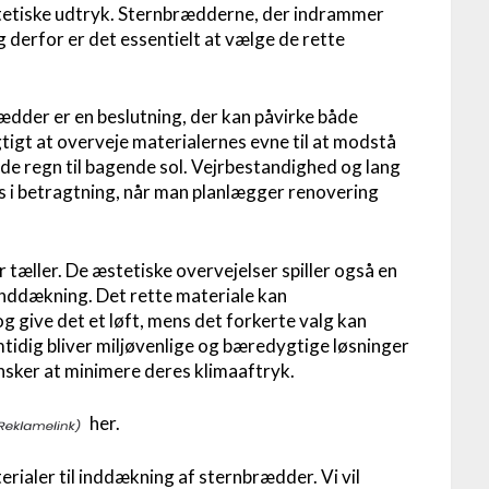
stetiske udtryk. Sternbrædderne, der indrammer
g derfor er det essentielt at vælge de rette
rædder er en beslutning, der kan påvirke både
tigt at overveje materialernes evne til at modstå
ende regn til bagende sol. Vejrbestandighed og lang
es i betragtning, når man planlægger renovering
r tæller. De æstetiske overvejelser spiller også en
ninddækning. Det rette materiale kan
give det et løft, mens det forkerte valg kan
mtidig bliver miljøvenlige og bæredygtige løsninger
nsker at minimere deres klimaaftryk.
her.
terialer til inddækning af sternbrædder. Vi vil