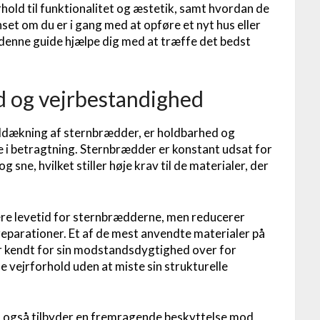
hold til funktionalitet og æstetik, samt hvordan de
set om du er i gang med at opføre et nyt hus eller
 denne guide hjælpe dig med at træffe det bedst
d og vejrbestandighed
inddækning af sternbrædder, er holdbarhed og
 i betragtning. Sternbrædder er konstant udsat for
 sne, hvilket stiller høje krav til de materialer, der
gere levetid for sternbrædderne, men reducerer
eparationer. Et af de mest anvendte materialer på
r kendt for sin modstandsdygtighed over for
 vejrforhold uden at miste sin strukturelle
et også tilbyder en fremragende beskyttelse mod